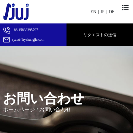
EN
|
JP
|
DE
+86 15888395797
リクエストの送信
sjzhz@hyshangjia.com
お問い合わせ
ホームページ
/
お問い合わせ