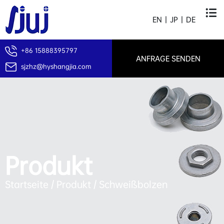
EN
|
JP
|
DE
+86 15888395797
ANFRAGE SENDEN
sjzhz@hyshangjia.com
Produkt
Startseite
/
Produkt
/
Schweißbolzen