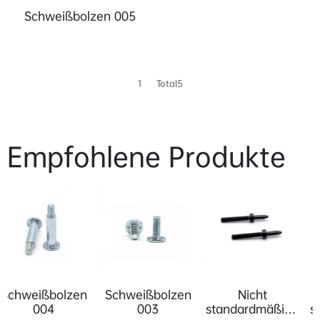
Schweißbolzen 005
1
Total5
Empfohlene Produkte
hweißbolzen
Schweißbolzen
Nicht
004
003
standardmäßige
stan