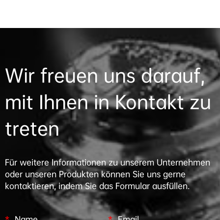
Schrauben 008
Sch
Wir freuen uns darauf,
mit Ihnen in Kontakt zu
treten
Für weitere Informationen zu unserem Unternehmen
oder unseren Produkten können Sie uns gerne
kontaktieren, indem Sie das Formular ausfüllen.
*
Name
*
Email