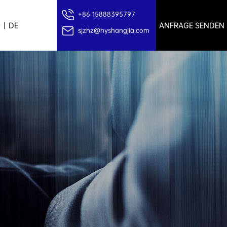
+86 15888395797
P
|
DE
ANFRAGE SENDEN
sjzhz@hyshangjia.com