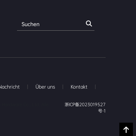
Nachricht
|
Über uns
|
Kontakt
|
Hardware Co., Ltd. Alle
浙ICP备2023019527
号-1